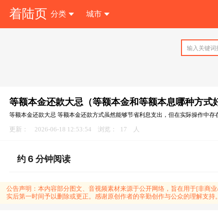
着陆页
分类
城市
等额本金还款大忌（等额本金和等额本息哪种方式
等额本金还款大忌 等额本金还款方式虽然能够节省利息支出，但在实际操作中存在多种
更新：
2026-06-18 12:53:54
浏览：
17
人
约 6 分钟阅读
公告声明：
本内容部分图文、音视频素材来源于公开网络，旨在用于[非商业/公
实后第一时间予以删除或更正。感谢原创作者的辛勤创作与公众的理解支持。