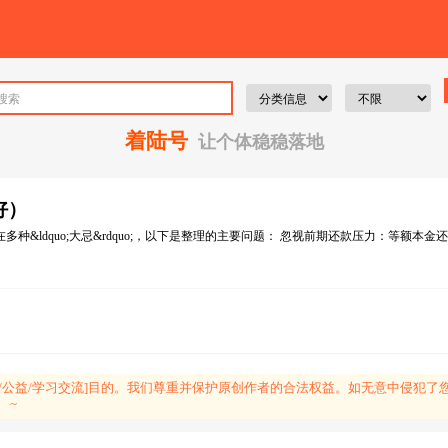
着陆号
让个体稳稳落地
好）
&ldquo;大忌&rdquo;，以下是整理的主要问题： 忽视前期还款压力：等额本
益/学习交流]目的。我们尊重并保护原创作者的合法权益。如无意中侵犯了您的权益，
 ~