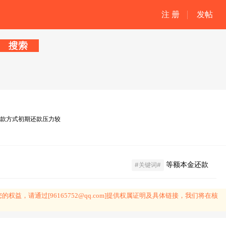
注 册
发帖
金还款方式初期还款压力较
等额本金还款
#关键词#
请通过[96165752@qq.com]提供权属证明及具体链接，我们将在核