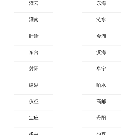
灌云
东海
灌南
涟水
盱眙
金湖
东台
滨海
射阳
阜宁
建湖
响水
仪征
高邮
宝应
丹阳
扬中
句容