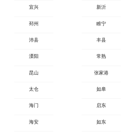
宜兴
新沂
邳州
睢宁
沛县
丰县
溧阳
常熟
昆山
张家港
太仓
如皋
海门
启东
海安
如东