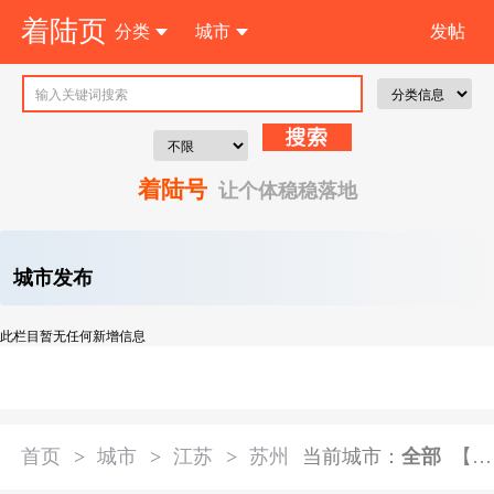
着陆页
分类
城市
发帖
注 册
着陆号
让个体稳稳落地
城市发布
此栏目暂无任何新增信息
首页
>
城市
>
江苏
>
苏州
当前城市：
全部
【