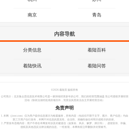
南京
青岛
内容导航
分类信息
着陆百科
着陆快讯
着陆问答
©
2026 着陆页 版权所有
公司简介：北京集众思信息技术有限公司是一家持续经营多年的公司，我们的经营范围涵盖 凭公司授权开展经营
活动（除依法须经批准的项目外，凭营业执照依法自主开展经营活动）
免责声明
1. 本网（jiont.com）仅为用户提供信息展示与检索服务，所有内容（包括但不限于文字、图片、商户信息）均由
第三方用户自行发布，本网不对信息的真实性、合法性、准确性做任何明示或暗示的担保。
2. 严禁发布违规内容：用户不得在本网发布涉及封建迷信（如算命、风水、解梦、择日等）、虚假宣传、诈骗、
侵权及其他违反法律法规的信息。一经发现，本网有权立即删除并封禁账号。