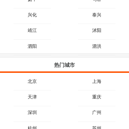
兴化
泰兴
靖江
沭阳
泗阳
泗洪
热门城市
北京
上海
天津
重庆
深圳
广州
杭州
苏州