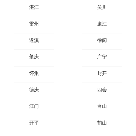
湛江
吴川
雷州
廉江
遂溪
徐闻
肇庆
广宁
怀集
封开
德庆
四会
江门
台山
开平
鹤山