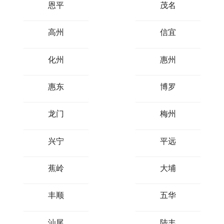
恩平
茂名
高州
信宜
化州
惠州
惠东
博罗
龙门
梅州
兴宁
平远
蕉岭
大埔
丰顺
五华
汕尾
陆丰