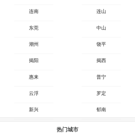
连南
连山
东莞
中山
潮州
饶平
揭阳
揭西
惠来
普宁
云浮
罗定
新兴
郁南
热门城市