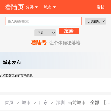
着陆页
分类
城市
发帖
注 册
着陆号
让个体稳稳落地
城市发布
此栏目暂无任何新增信息
首页
>
城市
>
广东
>
深圳
当前城市：
全部
【