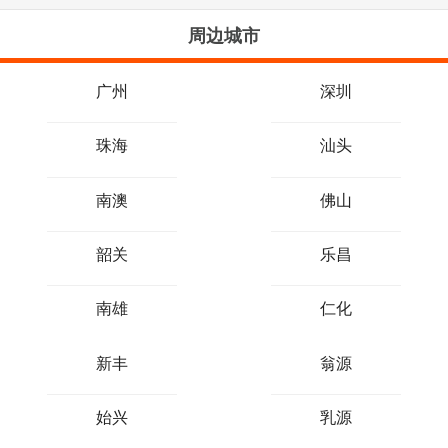
周边城市
广州
深圳
珠海
汕头
南澳
佛山
韶关
乐昌
南雄
仁化
新丰
翁源
始兴
乳源