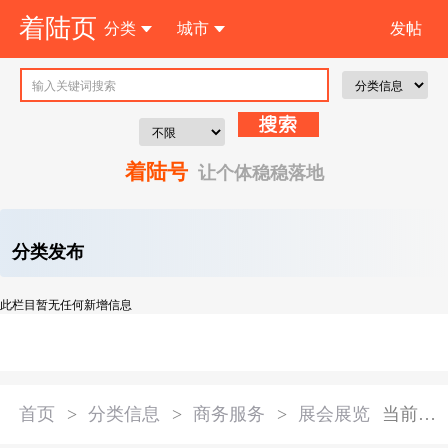
着陆页
分类
城市
发帖
注 册
着陆号
让个体稳稳落地
分类发布
此栏目暂无任何新增信息
首页
>
分类信息
>
商务服务
>
展会展览
当前分类：