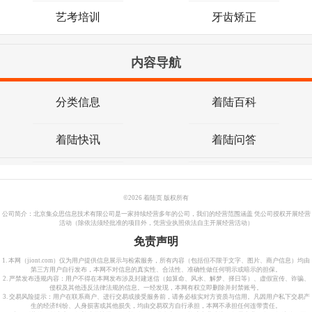
艺考培训
牙齿矫正
内容导航
分类信息
着陆百科
着陆快讯
着陆问答
©
2026 着陆页 版权所有
公司简介：北京集众思信息技术有限公司是一家持续经营多年的公司，我们的经营范围涵盖 凭公司授权开展经营
活动（除依法须经批准的项目外，凭营业执照依法自主开展经营活动）
免责声明
1. 本网（jiont.com）仅为用户提供信息展示与检索服务，所有内容（包括但不限于文字、图片、商户信息）均由
第三方用户自行发布，本网不对信息的真实性、合法性、准确性做任何明示或暗示的担保。
2. 严禁发布违规内容：用户不得在本网发布涉及封建迷信（如算命、风水、解梦、择日等）、虚假宣传、诈骗、
侵权及其他违反法律法规的信息。一经发现，本网有权立即删除并封禁账号。
3. 交易风险提示：用户在联系商户、进行交易或接受服务前，请务必核实对方资质与信用。凡因用户私下交易产
生的经济纠纷、人身损害或其他损失，均由交易双方自行承担，本网不承担任何连带责任。