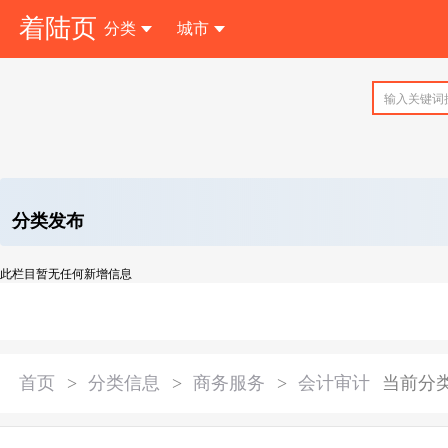
着陆页
分类
城市
注 册
分类发布
此栏目暂无任何新增信息
首页
>
分类信息
>
商务服务
>
会计审计
当前分