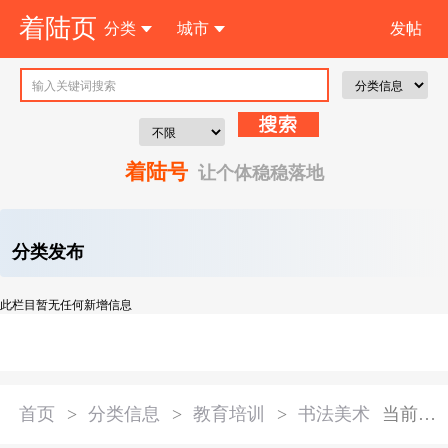
着陆页
分类
城市
发帖
注 册
着陆号
让个体稳稳落地
分类发布
此栏目暂无任何新增信息
首页
>
分类信息
>
教育培训
>
书法美术
当前分类：