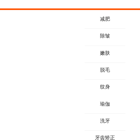
减肥
除皱
嫩肤
脱毛
纹身
瑜伽
洗牙
牙齿矫正