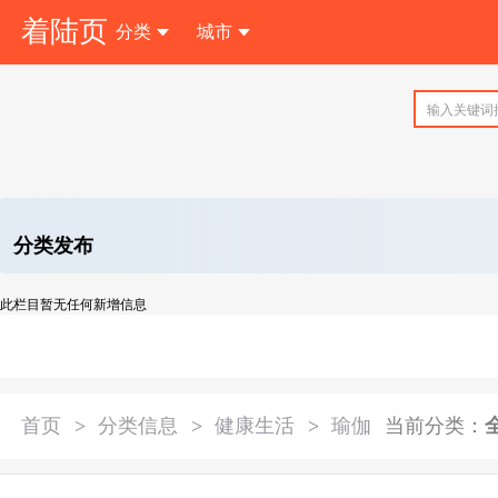
着陆页
分类
城市
注 册
分类发布
此栏目暂无任何新增信息
首页
>
分类信息
>
健康生活
>
瑜伽
当前分类：