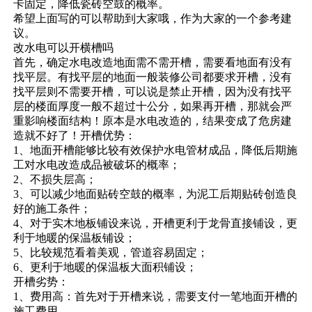
卡固定，降低瓷砖空鼓的概率。
希望上面写的可以帮助到大家哦，作为大家的一个参考建
议。
改水电可以开横槽吗
首先，确定水电改造地面需不需开槽，需要看地面有没有
找平层。有找平层的地面一般装修公司都要求开槽，没有
找平层则不需要开槽，可以说是禁止开槽，因为没有找平
层的楼面厚度一般不超过十公分，如果再开槽，那就会严
重影响楼面结构！原本是水电改造的，结果变成了危房建
造就不好了！开槽优势：
1、地面开槽能够比较有效保护水电管材成品，降低后期施
工对水电改造成品被破坏的概率；
2、不损失层高；
3、可以减少地面贴砖空鼓的概率，为泥工后期贴砖创造良
好的施工条件；
4、对于实木地板铺设来说，开槽更利于龙骨直接铺设，更
利于地暖的保温板铺设；
5、比较规范看着美观，管道容易固定；
6、更利于地暖的保温板大面积铺设；
开槽劣势：
1、费用高：首先对于开槽来说，需要支付一笔地面开槽的
施工费用。