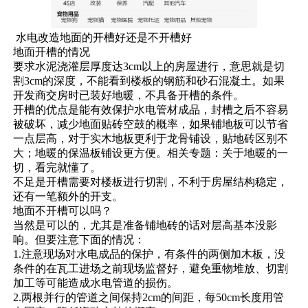
水电改造地面的开槽好还是不开槽好
地面开槽的情况
要求水泥浇灌层厚度达3cm以上的房屋进行，意思就是切
割3cm的深度，不能看到楼板的钢筋和砂石混凝土。如果
开发商交房时已装好地暖，不具备开槽的条件。
开槽的优点是能有效保护水电管材成品，封槽之后不容易
被破坏，减少地面贴砖空鼓的概率，如果铺地板可以节省
一点层高，对于实木地板更利于龙骨铺设，贴地砖区别不
大；地暖的保温板铺设更方便。相关专题：关于地暖的一
切，看完就懂了。
不足是开槽需要对楼板进行切割，不利于房屋结构稳定，
还有一笔额外的开支。
地面不开槽可以吗？
当然是可以的，尤其是准备铺地砖的话对层高基本没影
响。但要注意下面的情况：
1.注意现场对水电成品的保护，有条件的两侧加木板，没
条件的在瓦工进场之前现场监督好，避免重物堆放、切割
加工等可能造成水电管道的损伤。
2.两根并行的管道之间保持2cm的间距，每50cm长度用管