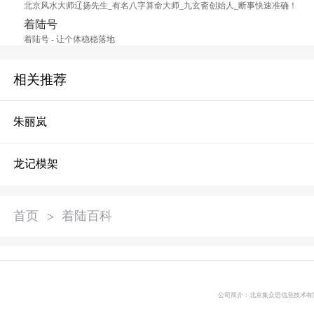
北京风水大师辽扬先生_有名八字算命大师_九玄斋创始人_断事快速准确！
着陆号
着陆号 - 让个体稳稳落地
相关推荐
朱丽岚
龙记模架
首页
>
着陆百科
公司简介：北京集众思信息技术有