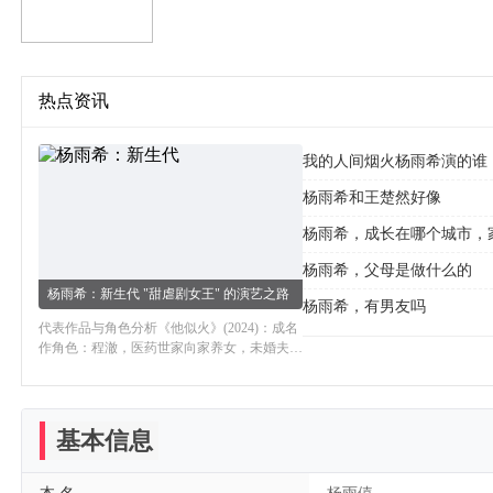
热点资讯
我的人间烟火杨雨希演的谁
杨雨希和王楚然好像
杨雨希，成长在哪个城市，
杨雨希，父母是做什么的
杨雨希：新生代 "甜虐剧女王" 的演艺之路
杨雨希，有男友吗
代表作品与角色分析《他似火》(2024)：成名
作角色：程澈，医药世家向家养女，未婚夫昏
迷后找其双胞胎弟弟假扮，展开复仇与爱情。
表演亮点： "外表温婉，内心坚韧"，将豪门
孤女
基本信息