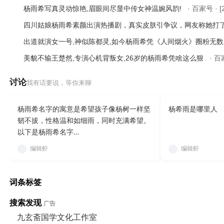
杨雨希写真灵动惊艳,眉眼间尽显中传女神温婉风韵!
· 百家号 · [
四川姑娘杨雨希素颜出演热播剧，真实皮肤引争议，网友称她打
出道就演女一号,神似陈都灵,如今杨雨希凭《人间烟火》圈粉无
美貌不输王楚然,专演心机背叛女,26岁的杨雨希凭啥这么狠
· 百
讨论
我有话要说，等你来聊
杨雨希名字的寓意是希望孩子像杨树一样坚
杨希雨是哪里人
韧不拔，性格温和如细雨，同时充满希望。
以下是杨雨希名字…
编辑虾
编辑虾
词条标签
搜索发现
广告
九玄斋国学文化工作室