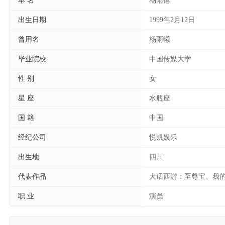
本 名
杨雨僖
出生日期
1999年2月12日
曾用名
杨雨曦
毕业院校
中国传媒大学
性 别
女
星 座
水瓶座
国 籍
中国
经纪公司
悦凯娱乐
出生地
四川
代表作品
大话西游：至尊宝、我
职 业
演员