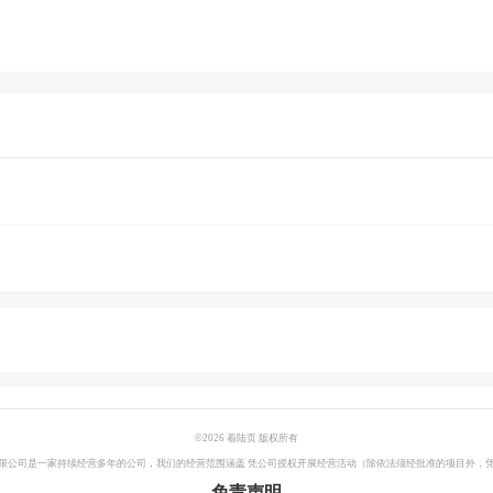
©
2026 着陆页 版权所有
限公司是一家持续经营多年的公司，我们的经营范围涵盖 凭公司授权开展经营活动（除依法须经批准的项目外，
免责声明