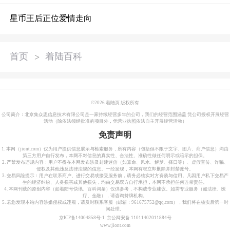
星币王后正位爱情走向
首页
>
着陆百科
©
2026 着陆页 版权所有
公司简介：北京集众思信息技术有限公司是一家持续经营多年的公司，我们的经营范围涵盖 凭公司授权开展经营
活动（除依法须经批准的项目外，凭营业执照依法自主开展经营活动）
免责声明
1. 本网（jiont.com）仅为用户提供信息展示与检索服务，所有内容（包括但不限于文字、图片、商户信息）均由
第三方用户自行发布，本网不对信息的真实性、合法性、准确性做任何明示或暗示的担保。
2. 严禁发布违规内容：用户不得在本网发布涉及封建迷信（如算命、风水、解梦、择日等）、虚假宣传、诈骗、
侵权及其他违反法律法规的信息。一经发现，本网有权立即删除并封禁账号。
3. 交易风险提示：用户在联系商户、进行交易或接受服务前，请务必核实对方资质与信用。凡因用户私下交易产
生的经济纠纷、人身损害或其他损失，均由交易双方自行承担，本网不承担任何连带责任。
4. 本网刊载的原创内容（如着陆号快讯、百科词条）仅供参考，不构成专业建议。如需专业服务（如法律、医
疗、金融），请咨询持牌机构。
5. 若您发现本站内容涉嫌侵权或违规，请及时联系客服（邮箱：961675752@qq.com），我们将在核实后第一时
间处理。
京ICP备14004858号-1
京公网安备 11011402011884号
www.jiont.com