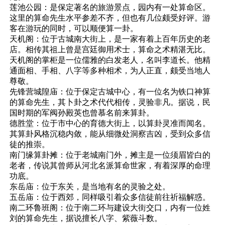
莲池公园：是保定著名的旅游景点，园内有一处算命区。
这里的算命先生水平参差不齐，但也有几位颇受好评。游
客在游玩的同时，可以顺便算一卦。
天机阁：位于古城南大街上，是一家有着上百年历史的老
店。相传其祖上曾是宫廷御用术士，算命之术精湛无比。
天机阁的掌柜是一位儒雅的白发老人，名叫李道长。他精
通面相、手相、八字等多种相术，为人正直，颇受当地人
尊敬。
先锋营城隍庙：位于保定古城中心，有一位名为铁口神算
的算命先生，其卜卦之术代代相传，灵验非凡。据说，民
国时期的军阀孙殿英也曾慕名前来算卦。
德胜堂：位于市中心的育德大街上，以算卦灵准而闻名。
其算卦风格沉稳内敛，能从细微处洞察吉凶，受到众多信
徒的推崇。
南门缘算卦摊：位于老城南门外，摊主是一位须眉皆白的
老者，传说其曾师从河北名派算命世家，有着深厚的命理
功底。
东岳庙：位于东关，是当地有名的灵验之处。
五岳庙：位于西郊，同样吸引着众多信徒前往祈福解惑。
南二环鲁班阁：位于南二环与建设大街交口，内有一位姓
刘的算命先生，据说擅长八字、紫薇斗数。