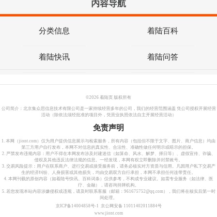
内容导航
分类信息
着陆百科
着陆快讯
着陆问答
©
2026 着陆页 版权所有
公司简介：北京集众思信息技术有限公司是一家持续经营多年的公司，我们的经营范围涵盖 凭公司授权开展经营
活动（除依法须经批准的项目外，凭营业执照依法自主开展经营活动）
免责声明
1. 本网（jiont.com）仅为用户提供信息展示与检索服务，所有内容（包括但不限于文字、图片、商户信息）均由
第三方用户自行发布，本网不对信息的真实性、合法性、准确性做任何明示或暗示的担保。
2. 严禁发布违规内容：用户不得在本网发布涉及封建迷信（如算命、风水、解梦、择日等）、虚假宣传、诈骗、
侵权及其他违反法律法规的信息。一经发现，本网有权立即删除并封禁账号。
3. 交易风险提示：用户在联系商户、进行交易或接受服务前，请务必核实对方资质与信用。凡因用户私下交易产
生的经济纠纷、人身损害或其他损失，均由交易双方自行承担，本网不承担任何连带责任。
4. 本网刊载的原创内容（如着陆号快讯、百科词条）仅供参考，不构成专业建议。如需专业服务（如法律、医
疗、金融），请咨询持牌机构。
5. 若您发现本站内容涉嫌侵权或违规，请及时联系客服（邮箱：961675752@qq.com），我们将在核实后第一时
间处理。
京ICP备14004858号-1
京公网安备 11011402011884号
www.jiont.com