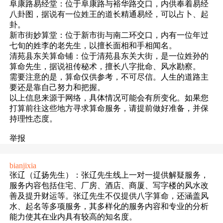
阜康路易经堂：位于阜康路与裕华路交口，内供奉着易经
八卦图，据说有一位姓王的道长精通易经，可以占卜、起
卦。
新市街妙算堂：位于新市街与南二环交口，内有一位年过
七旬的姓李的老先生，以擅长面相和手相闻名。
清苑县东关算命铺：位于清苑县东关大街，是一位姓孙的
算命先生，据说祖传秘术，擅长八字批命、风水勘察。
需要注意的是，算命仅供参考，不可尽信。人生的道路主
要还是靠自己努力和把握。
以上信息来源于网络，具体情况可能会有所变化。如果您
打算前往这些地方寻求算命服务，请提前做好准备，并保
持理性态度。
举报
bianjixia
张辽（辽扬先生）：张辽先生线上一对一提供解疑服务，
服务内容包括住宅、厂房、酒店、商厦、写字楼的风水改
善及提升财运等。张辽先生不仅提供八字算命，还涵盖风
水、起名等多项服务，其多样化的服务内容和专业的分析
能力使其在业内具有较高的知名度。