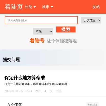
着陆页
分类
城市
发帖
注 册
着陆号
让个体稳稳落地
提交问题
保定什么地方算命准
保定什么地方算命准，哪里算得准我们也去算算啊~~
2026-05-03 22:52:24
发布
41
次
浏览
3 个问答
#合辑#