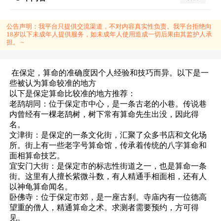
公告声明：
我平台只提供交流渠道，不对内容真实性负责。我平台拒绝向
18岁以下未成年人提供服务，如未成年人使用造成一切后果由其监护人承
担。 ~
在保定，算命的准确度因个人经验和技巧而异。以下是一
些被认为算命较准的地方
以下是保定算命比较准的地方推荐：
老鸹胡同：位于保定市中心，是一条古老的小巷。传说巷
内曾经有一棵老鸹树，树下常有算命先生出没，因此得
名。
文津街：是保定的一条文化街，汇聚了众多书店和文化场
所。街上有一些老字号算命馆，传承着传统的八字算命和
面相算命技艺。
宜安门大街：是保定市的标志性街道之一，也是算命一条
街。这里有人擅长紫微斗数，有人精通手相面相，还有人
以神龟算命闻名。
卧佛寺：位于保定市郊，是一座古刹。寺庙内有一位德高
望重的僧人，精通算命之术。求测者需要预约，方可得
见。